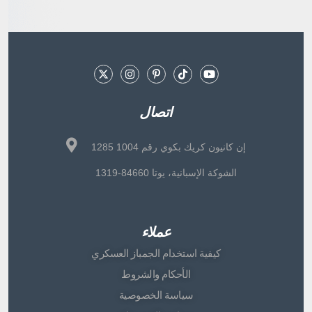
اتصال
1285 إن كانيون كريك بكوي رقم 1004
الشوكة الإسبانية، يوتا 84660-1319
عملاء
كيفية استخدام الجمباز العسكري
الأحكام والشروط
سياسة الخصوصية