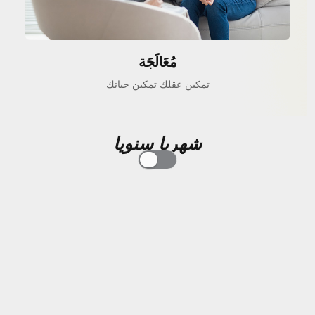
مُعَالَجَة
تمكين عقلك تمكين حياتك
شهريا
سنويا